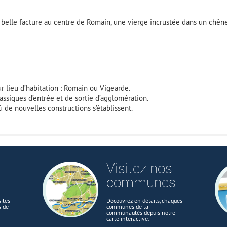
 belle facture au centre de Romain, une vierge incrustée dans un chêne,
r lieu d’habitation : Romain ou Vigearde.
ssiques d’entrée et de sortie d’agglomération.
ù de nouvelles constructions s’établissent.
Visitez nos
communes
ites
Découvrez en détails, chaques
s de
communes de la
communautés depuis notre
carte interactive.