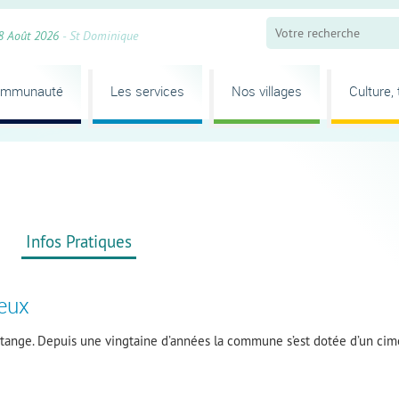
8 Août 2026
- St Dominique
ommunauté
Les services
Nos villages
Culture,
Infos Pratiques
ieux
ange. Depuis une vingtaine d’années la commune s’est dotée d’un cime