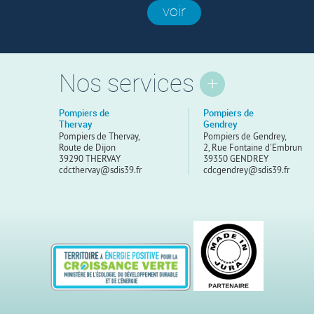
voir
Nos services
Pompiers de
Pompiers de
Thervay
Gendrey
Pompiers de Thervay,
Pompiers de Gendrey,
Route de Dijon
2, Rue Fontaine d'Embrun
39290 THERVAY
39350 GENDREY
cdcthervay@sdis39.fr
cdcgendrey@sdis39.fr