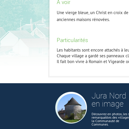
À voir
Une vierge bleue, un Christ en croix de
anciennes maisons rénovées.
Particularités
Les habitants sont encore attachés à leu
Chaque village a gardé ses panneaux cla
Il fait bon vivre à Romain et Vigearde o
Jura Nord
en image
Découvrez en photos, les s
remarquables des village
la Communauté de
Communes.