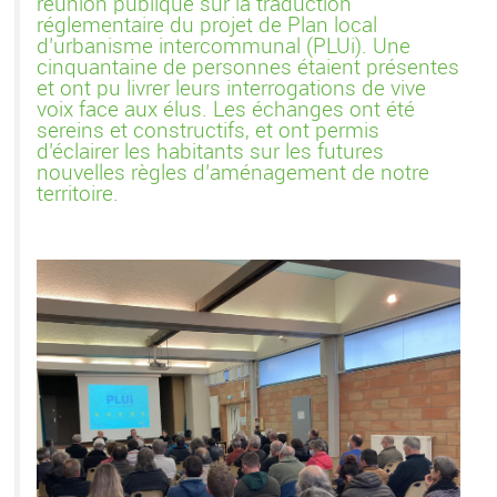
réunion publique sur la traduction
réglementaire du projet de Plan local
d’urbanisme intercommunal (PLUi). Une
cinquantaine de personnes étaient présentes
et ont pu livrer leurs interrogations de vive
voix face aux élus. Les échanges ont été
sereins et constructifs, et ont permis
d’éclairer les habitants sur les futures
nouvelles règles d’aménagement de notre
territoire.