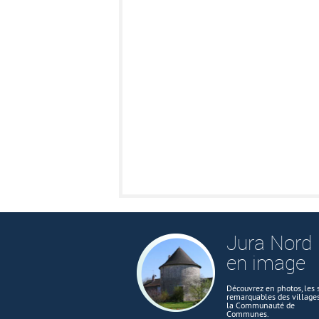
Jura Nord
en image
Découvrez en photos, les s
remarquables des village
la Communauté de
Communes.