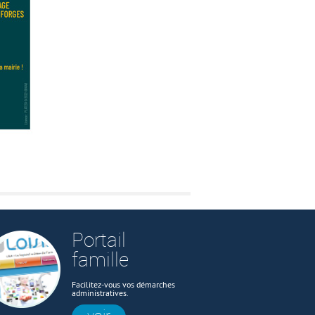
Portail
famille
Facilitez-vous vos démarches
administratives.