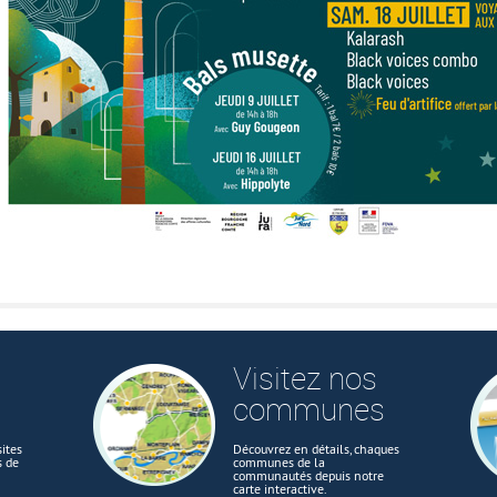
Visitez nos
communes
ites
Découvrez en détails, chaques
s de
communes de la
communautés depuis notre
carte interactive.