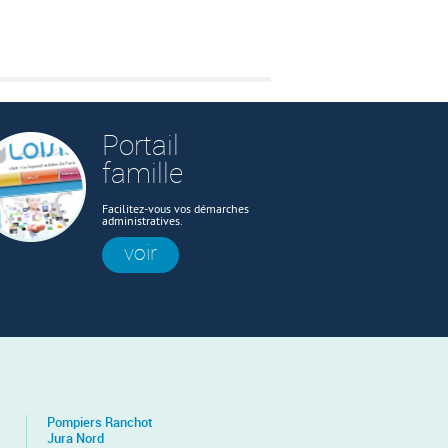
Portail
famille
Facilitez-vous vos démarches
administratives.
voir
Pompiers Ranchot
Jura Nord