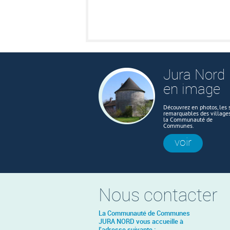
Jura Nord
en image
Découvrez en photos, les s
remarquables des village
la Communauté de
Communes.
voir
Nous contacter
La Communauté de Communes
JURA NORD vous accueille à
l'adresse suivante :