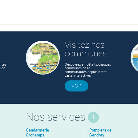
Visitez nos
communes
ites
Découvrez en détails, chaques
s de
communes de la
communautés depuis notre
carte interactive.
voir
Nos services
Gendarmerie
Pompiers de
Orchamps
Gendrey