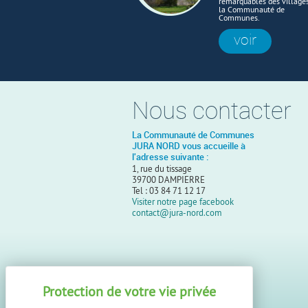
remarquables des village
la Communauté de
Communes.
voir
Nous contacter
La Communauté de Communes
JURA NORD vous accueille à
l'adresse suivante :
1, rue du tissage
39700 DAMPIERRE
Tel : 03 84 71 12 17
Visiter notre page facebook
contact@jura-nord.com