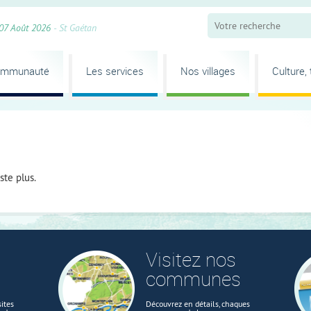
07 Août 2026
- St Gaétan
ommunauté
Les services
Nos villages
Culture,
ste plus.
Visitez nos
communes
ites
Découvrez en détails, chaques