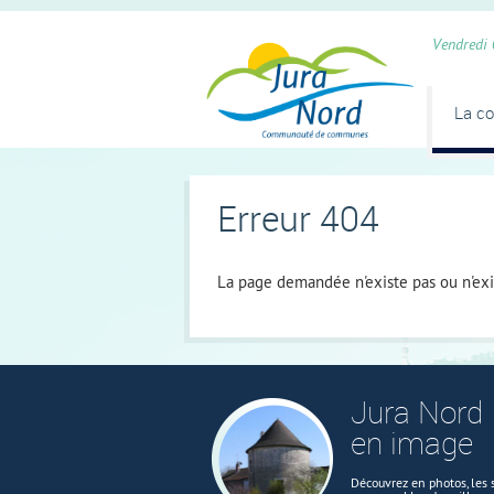
Panneau de gestion des cookies
Vendredi 
La c
Erreur 404
La page demandée n'existe pas ou n'exi
Jura Nord
en image
Découvrez en photos, les s