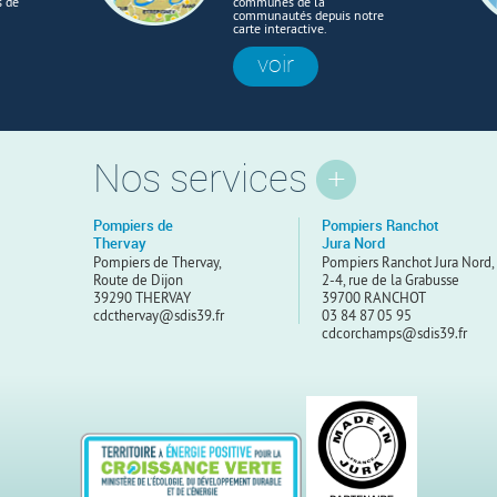
s de
communes de la
communautés depuis notre
carte interactive.
voir
Nos services
Pompiers de
Pompiers Ranchot
Thervay
Jura Nord
Pompiers de Thervay,
Pompiers Ranchot Jura Nord,
Route de Dijon
2-4, rue de la Grabusse
39290 THERVAY
39700 RANCHOT
cdcthervay@sdis39.fr
03 84 87 05 95
cdcorchamps@sdis39.fr